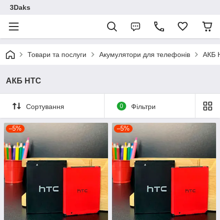
3Daks
Товари та послуги
Акумулятори для телефонів
АКБ 
АКБ HTC
Сортування
0
Фільтри
–5%
–5%