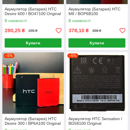
Акумулятор (Батарея) HTC
Акумулятор (Батарея) HTC
Desire 600 / BO47100 Original
M8 / BOP6B100
В наявності
В наявності
280,25
378,10
₴
₴
295 ₴
398 ₴
Купити
Купити
–5%
–5%
Акумулятор (Батарея) HTC
Акумулятор HTC Sensation /
Desire 300 / BP6A100 Original
BG58100 Original