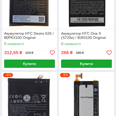
Акумулятор HTC Desire 626 /
Акумулятор HTC One X
B0PKX100 Original
(S720e) / BJ83100 Original
В наявності
В наявності
312,55
266
₴
₴
329 ₴
280 ₴
Купити
Купити
–5%
–5%