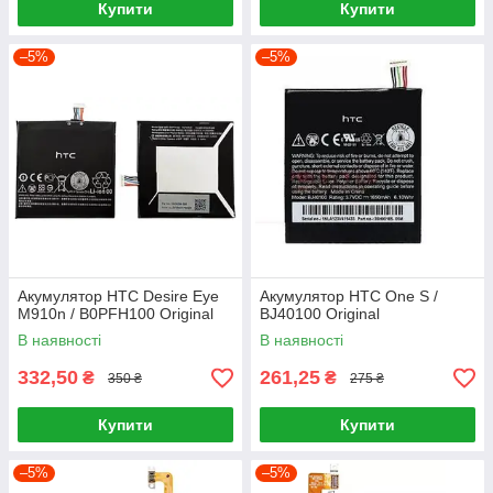
Купити
Купити
–5%
–5%
Акумулятор HTC Desire Eye
Акумулятор HTC One S /
M910n / B0PFH100 Original
BJ40100 Original
В наявності
В наявності
332,50
261,25
₴
₴
350 ₴
275 ₴
Купити
Купити
–5%
–5%