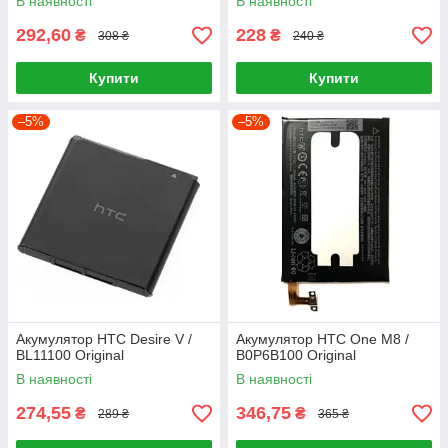
В наявності
В наявності
292,60
228
₴
₴
308 ₴
240 ₴
Купити
Купити
–5%
–5%
Акумулятор HTC Desire V /
Акумулятор HTC One M8 /
BL11100 Original
B0P6B100 Original
В наявності
В наявності
274,55
346,75
₴
₴
289 ₴
365 ₴