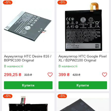
–5%
–5%
Акумулятор HTC Desire 816 /
Акумулятор HTC Google Pixel
B0P9C100 Original
XL / B2PW2100 Original
В наявності
В наявності
299,25
399
₴
₴
315 ₴
420 ₴
Купити
Купити
–5%
–5%