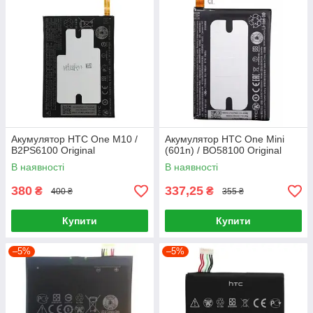
Акумулятор HTC One M10 /
Акумулятор HTC One Mini
B2PS6100 Original
(601n) / BO58100 Original
В наявності
В наявності
380
337,25
₴
₴
400 ₴
355 ₴
Купити
Купити
–5%
–5%