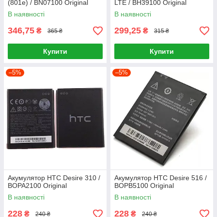
(801e) / BN07100 Original
LTE / BH39100 Original
В наявності
В наявності
346,75
299,25
₴
₴
365 ₴
315 ₴
Купити
Купити
–5%
–5%
Акумулятор HTC Desire 310 /
Акумулятор HTC Desire 516 /
BOPA2100 Original
BOPB5100 Original
В наявності
В наявності
228
228
₴
₴
240 ₴
240 ₴