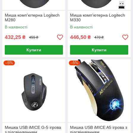
Миша комп'ютерна Logitech
Миша комп'ютерна Logitech
M280
M330
В наявності
В наявності
432,25
446,50
₴
₴
455 ₴
470 ₴
Купити
Купити
–5%
–5%
Мишка USB iMICE G-5 ігрова
Мишка USB iMICE A5 ігрова з
з підсвічуванням
підсвічуванням