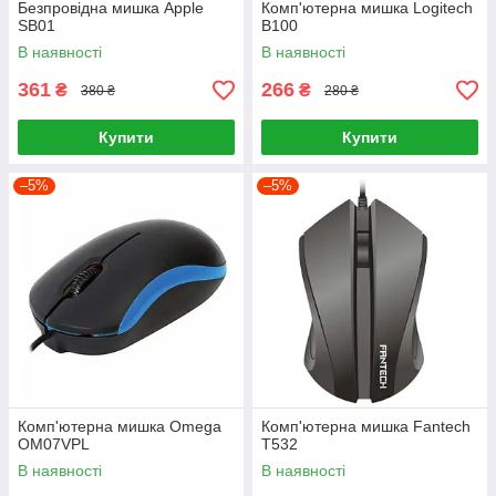
Безпровідна мишка Apple
Комп'ютерна мишка Logitech
SB01
B100
В наявності
В наявності
361
266
₴
₴
380 ₴
280 ₴
Купити
Купити
–5%
–5%
Комп'ютерна мишка Omega
Комп'ютерна мишка Fantech
OM07VPL
T532
В наявності
В наявності