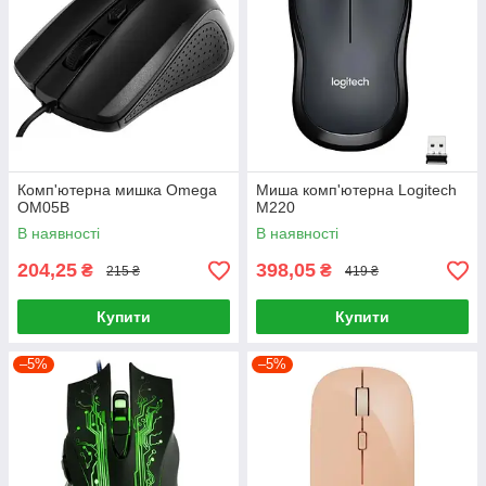
Комп'ютерна мишка Omega
Миша комп'ютерна Logitech
OM05B
M220
В наявності
В наявності
204,25
398,05
₴
₴
215 ₴
419 ₴
Купити
Купити
–5%
–5%