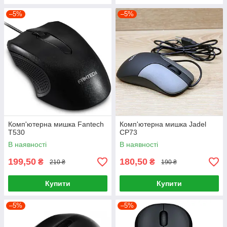
–5%
–5%
Комп'ютерна мишка Fantech
Комп'ютерна мишка Jadel
T530
CP73
В наявності
В наявності
199,50
180,50
₴
₴
210 ₴
190 ₴
Купити
Купити
–5%
–5%