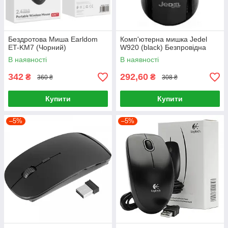
Бездротова Миша Earldom
Комп'ютерна мишка Jedel
ET-KM7 (Чорний)
W920 (black) Безпровідна
В наявності
В наявності
342
292,60
₴
₴
360 ₴
308 ₴
Купити
Купити
–5%
–5%