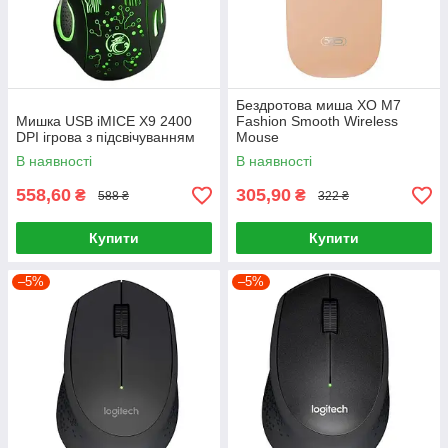
Бездротова миша XO M7
Мишка USB iMICE X9 2400
Fashion Smooth Wireless
DPI ігрова з підсвічуванням
Mouse
В наявності
В наявності
558,60
305,90
₴
₴
588 ₴
322 ₴
Купити
Купити
–5%
–5%