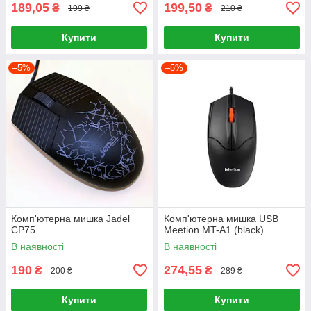
189,05
199,50
₴
₴
199 ₴
210 ₴
Купити
Купити
–5%
–5%
Комп'ютерна мишка Jadel
Комп'ютерна мишка USB
CP75
Meetion MT-A1 (black)
В наявності
В наявності
190
274,55
₴
₴
200 ₴
289 ₴
Купити
Купити