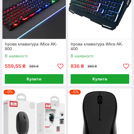
Ігрова клавіатура iMice AK-
Ігрова клавіатура iMice AK-
800
400
В наявності
В наявності
559,55
836
₴
₴
589 ₴
880 ₴
Купити
Купити
–5%
–5%