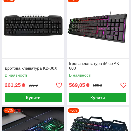
Ігрова клавіатура iMice AK-
Дротова клавіатура KB-08X
600
В наявності
В наявності
261,25
569,05
₴
₴
275 ₴
599 ₴
Купити
Купити
–5%
–5%