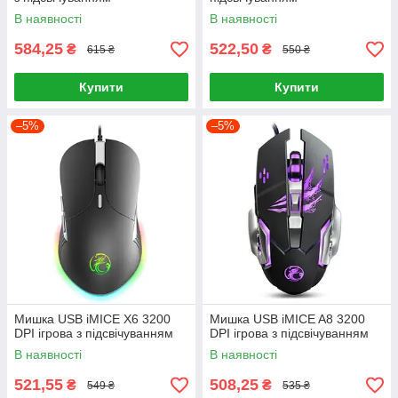
В наявності
В наявності
584,25
522,50
₴
₴
615 ₴
550 ₴
Купити
Купити
–5%
–5%
Мишка USB iMICE X6 3200
Мишка USB iMICE A8 3200
DPI ігрова з підсвічуванням
DPI ігрова з підсвічуванням
В наявності
В наявності
521,55
508,25
₴
₴
549 ₴
535 ₴