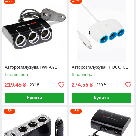
–5%
–5%
Авторозгалужувач WF-071
Авторозгалужувач HOCO C1
В наявності
В наявності
219,45
274,55
₴
₴
231 ₴
289 ₴
Купити
Купити
–5%
–5%