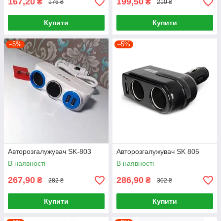
167,20
199,50
₴
₴
176 ₴
210 ₴
Купити
Купити
–5%
–5%
Авторозгалужувач SK-803
Авторозгалужувач SK 805
В наявності
В наявності
267,90
286,90
₴
₴
282 ₴
302 ₴
Купити
Купити