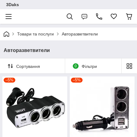
3Daks
Товари та послуги
Авторазветвители
Авторазветвители
Сортування
0
Фільтри
–5%
–5%