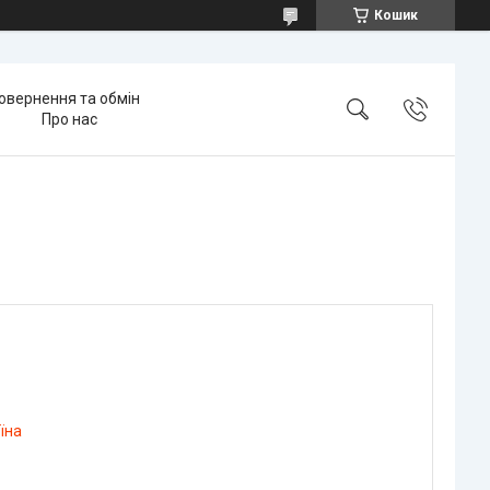
Кошик
овернення та обмін
Про нас
їна