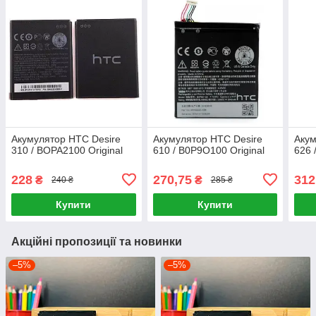
Акумулятор HTC Desire
Акумулятор HTC Desire
Акум
310 / BOPA2100 Original
610 / B0P9O100 Original
626 
228
270,75
312
₴
₴
240 ₴
285 ₴
Купити
Купити
Акційні пропозиції та новинки
–5%
–5%