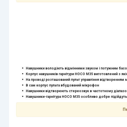
Навушники володіють відмінними звуком і потужним басом
Корпус навушників гарнітури
HOCO M35
виготовлений з які
На проводі розташований пульт управління відтворенням м
В сам корпус пульта вбудований мікрофон
Навушники відтворюють стереозвук в частотному діапазоні
Навушники-гарнітура
HOCO M35
особливо добре підійдуть 
П