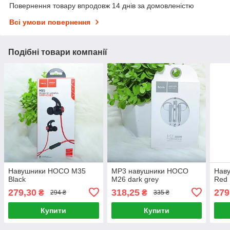
Повернення товару впродовж 14 днів за домовленістю
Всі умови повернення
Подібні товари компанії
Навушники HOCO M35
MP3 навушники HOCO
Нав
Black
M26 dark grey
Red
279,30
318,25
279
₴
₴
294 ₴
335 ₴
Купити
Купити