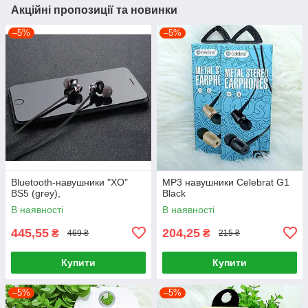
Акційні пропозиції та новинки
–5%
–5%
Bluetooth-навушники "XO"
MP3 навушники Celebrat G1
BS5 (grey),
Black
В наявності
В наявності
445,55
204,25
₴
₴
469 ₴
215 ₴
Купити
Купити
–5%
–5%