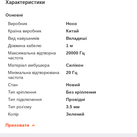
Характеристики
Основні
Виробник
Hoco
Країна виробник
Китай
Вид навушників
Вкладиші
Довжина кабелю
1 м
Максимальна відтворна
20000 Гц
частота
Матеріал амбушюра
Силікон
Мінімальна відтворювана
20 Гц
частота
Стан
Новий
Тип кріплення
Без кріплення
Тип підключення
Провідні
Тип роз'єму
3.5 мм
Колір
Зелений
Приховати