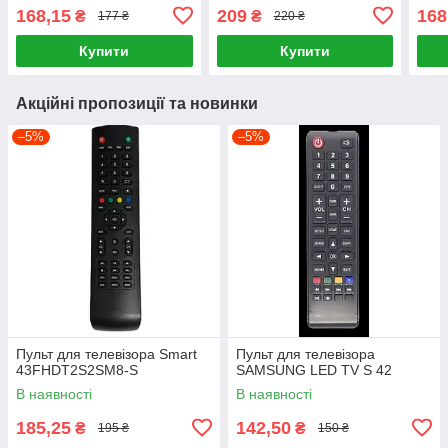
168,15
209
168
₴
₴
177 ₴
220 ₴
Купити
Купити
Акційні пропозиції та новинки
–5%
–5%
Пульт для телевізора Smart
Пульт для телевізора
43FHDT2S2SM8-S
SAMSUNG LED TV S 42
В наявності
В наявності
185,25
142,50
₴
₴
195 ₴
150 ₴