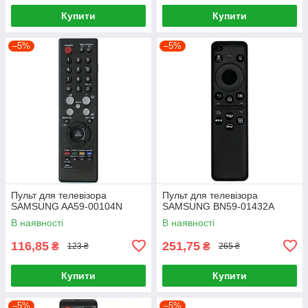
Купити
Купити
–5%
–5%
Пульт для телевізора
Пульт для телевізора
SAMSUNG AA59-00104N
SAMSUNG BN59-01432A
В наявності
В наявності
116,85
251,75
₴
₴
123 ₴
265 ₴
Купити
Купити
–5%
–5%