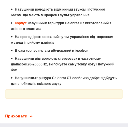
Навушники володіють відмінними звуком і потужним
басом, що мають мікрофон і пульт управління
Корпус
навушників гарнітури
Celebrat С7
виготовлений з
якісного пластика
На проводі розташований пульт управління відтворенням
музики і прийому дзвінків
В сам корпус пульта вбудований мікрофон
Навушники відтворюють стереозвук в частотному
діапазоні 20-20000Hz, ви почуєте саму тонку ноту і потужний
бас
Навушники-гарнітура
Celebrat С7
особливо добре підійдуть
для любителів якісного звуку!
Приховати