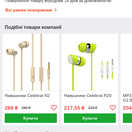
Повернення товару впродовж 14 днів за домовленістю
Всі умови повернення
Подібні товари компанії
Навушники Celebrat N2
Навушники Celebrat R20
MP3 
G1 B
266
217,55
204
₴
₴
280 ₴
229 ₴
Купити
Купити