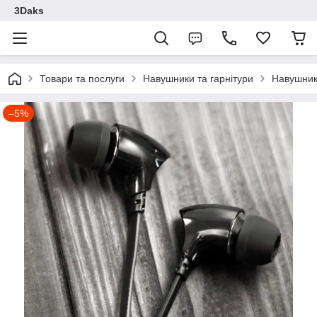
3Daks
Товари та послуги
Навушники та гарнітури
Навушники
–5%