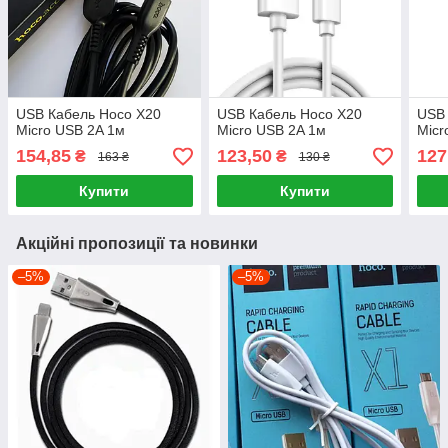
USB Кабель Hoco X20
USB Кабель Hoco X20
USB 
Micro USB 2A 1м
Micro USB 2A 1м
Micr
154,85
123,50
127
₴
₴
163 ₴
130 ₴
Купити
Купити
Акційні пропозиції та новинки
–5%
–5%