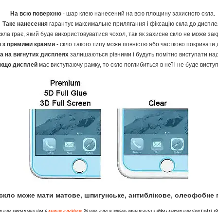
На всю поверхню
- шар клею нанесений на всю площину захисного скла.
Таке нанесення
гарантує максимальне прилягання і фіксацію скла до диспле
кла грає, який буде використовуватися чохол, так як захисне скло не може зак
 з прямими краями
- скло такого типу може повністю або частково покривати 
ла на вигнутих дисплеях
залишаються рівними і будуть помітно виступати на
кщо дисплей
має виступаючу рамку, то скло поглибиться в неї і не буде висту
скло може мати матове, шпигунське, антиблікове, олеофобне 
сне скло, захисне скло xiaomi,
захисне скло iphone
, 5d скло, скло на телефон, захисне скло на айфон, захисне скло xiaomi redmi, 