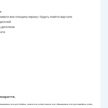
я.
ривати всю площину екрану і будуть помітні відступи.
дисплей.
д дисплеєм.
пати.
покриття.
збільшувальне скло для телефону, захисні скла, купити захисне скло, збільшувальне скло для смартфона, купити