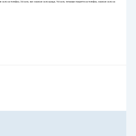
е скло на телефон, 3d скло, яке захисне скло краще, 9d скло, титанове покриття на телефон, захисне скло на