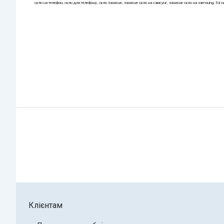
скло на телефон, скло для телефону, скло захисне, захисне скло на самсунг, захисне скло на samsung, 5d ск
Клієнтам