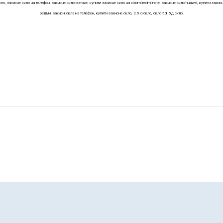
ло, захисне скло на телефон, захисне скло матове, купити захисне скло на xiaomi redmi note, захисне скло huawei, купити захисн
редми, захисні скла на телефон, купити захисне скло, 2.5 d скло, скло 5d, 5д скло.