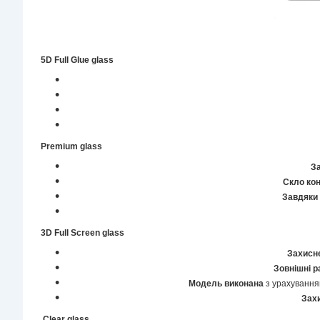
5D Full Glue glass
Premium glass
За
Скло ко
Завдяки 
3D Full Screen glass
Захисн
Зовнішні р
Модель виконана
з урахуванням
Зах
Clear glass