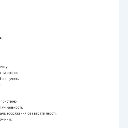
я.
исту.
а смартфон.
і розлучень.
я.
і пристрою.
 унікальності.
дача зображення без втрати якості.
ручним.