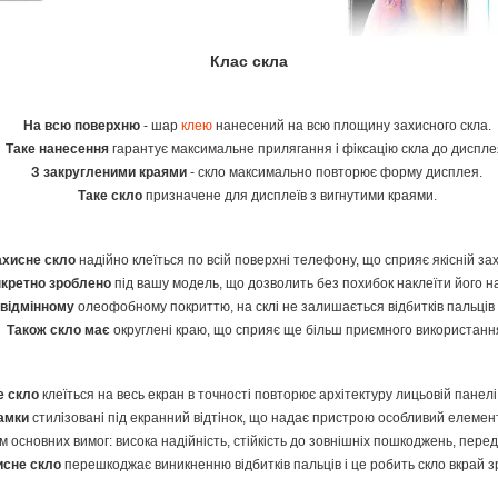
Клас скла
На всю поверхню
- шар
клею
нанесений на всю площину захисного скла.
Таке нанесення
гарантує максимальне прилягання і фіксацію скла до диспле
З закругленими краями
- скло максимально повторює форму дисплея.
Таке скло
призначене для дисплеїв з вигнутими краями.
хисне скло
надійно клеїться по всій поверхні телефону, що сприяє якісній зах
нкретно зроблено
під вашу модель, що дозволить без похибок наклеїти його н
відмінному
олеофобному покриттю, на склі не залишається відбитків пальців 
Також скло має
округлені краю, що сприяє ще більш приємного використанн
е скло
клеїться на весь екран в точності повторює архітектуру лицьовій панел
амки
стилізовані під екранний відтінок, що надає пристрою особливий елемент
 основних вимог: висока надійність, стійкість до зовнішніх пошкоджень, пере
исне скло
перешкоджає виникненню відбитків пальців і це робить скло вкрай з