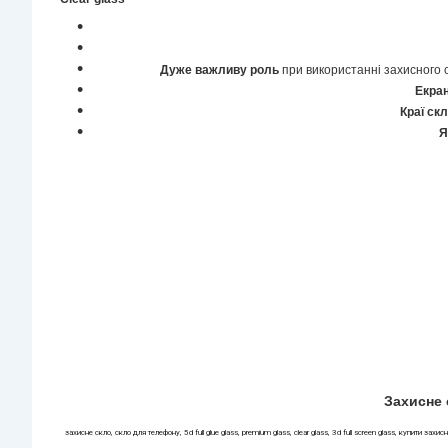
Дуже важливу роль
при використанні захисного с
Екран
Краї ск
Я
Захисне 
захисне скло, скло для телефону, 5d full glue glass, premium glass, clear glass, 3d full screen glass, купити захи