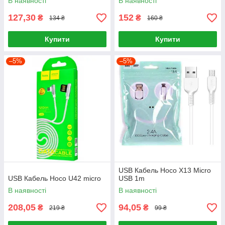
В наявності
В наявності
127,30
152
₴
₴
134 ₴
160 ₴
Купити
Купити
–5%
–5%
USB Кабель Hoco X13 Micro
USB Кабель Hoco U42 micro
USB 1m
В наявності
В наявності
208,05
94,05
₴
₴
219 ₴
99 ₴