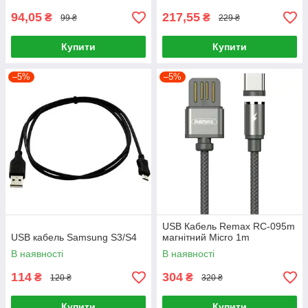
94,05
217,55
₴
₴
99 ₴
229 ₴
Купити
Купити
–5%
–5%
USB Кабель Remax RC-095m
USB кабель Samsung S3/S4
магнітний Micro 1m
В наявності
В наявності
114
304
₴
₴
120 ₴
320 ₴
Купити
Купити