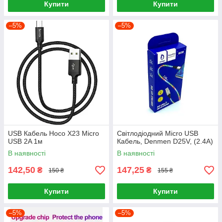
Купити
Купити
–5%
–5%
USB Кабель Hoco X23 Micro
Світлодіодний Micro USB
USB 2A 1м
Кабель, Denmen D25V, (2.4A)
В наявності
В наявності
142,50
147,25
₴
₴
150 ₴
155 ₴
Купити
Купити
–5%
–5%