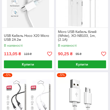
Micro USB Кабель білий
USB Кабель Hoco X20 Micro
(White), XO-NB103, 1m,
USB 2A 2м
(2.1A)
В наявності
В наявності
113,05
90,25
₴
₴
119 ₴
95 ₴
Купити
Купити
–5%
–5%