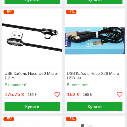
–5%
–5%
USB Кабель Hoco U60 Micro
USB Кабель Hoco X26 Micro
1.2 m
USB 1м
В наявності
В наявності
175,75
152
₴
₴
185 ₴
160 ₴
Купити
Купити
–5%
–5%