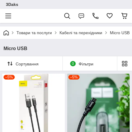
3Daks
Товари та послуги
Кабелі та перехідники
Micro USB
Micro USB
Сортування
0
Фільтри
–5%
–5%