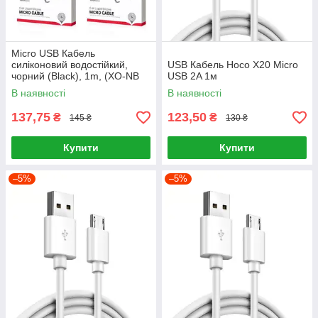
Micro USB Кабель
силіконовий водостійкий,
USB Кабель Hoco X20 Micro
чорний (Black), 1m, (XO-NB
USB 2A 1м
208)
В наявності
В наявності
137,75
123,50
₴
₴
145 ₴
130 ₴
Купити
Купити
–5%
–5%