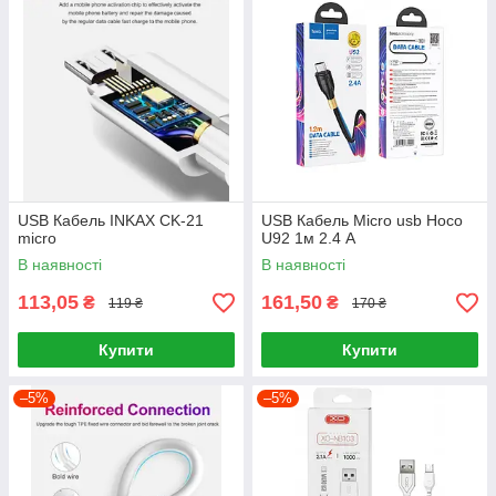
USB Кабель INKAX CK-21
USB Кабель Micro usb Hoco
micro
U92 1м 2.4 A
В наявності
В наявності
113,05
161,50
₴
₴
119 ₴
170 ₴
Купити
Купити
–5%
–5%