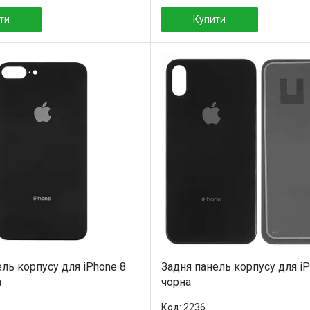
ти
Купити
ль корпусу для iPhone 8
Задня панель корпусу для iP
а
чорна
2236