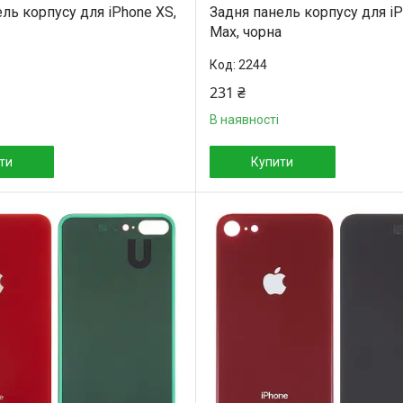
ль корпусу для iPhone XS,
Задня панель корпусу для i
Max, чорна
2244
231 ₴
В наявності
ти
Купити