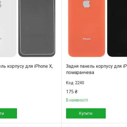
ль корпусу для iPhone X,
Задня панель корпусу для iP
помаранчева
2240
175 ₴
В наявності
ти
Купити