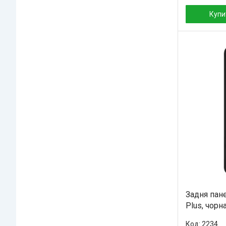
Купи
Задня пане
Plus, чорн
2234