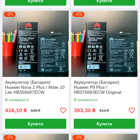
Купити
Купити
–5%
–5%
Акумулятор (Батарея)
Акумулятор (Батарея)
Huawei Nova 2 Plus / Mate 10
Huawei P9 Plus /
Lite HB356687ECW
HB376883ECW Original
В наявності
В наявності
416,10
393,30
₴
₴
438 ₴
414 ₴
Купити
Купити
–5%
–5%