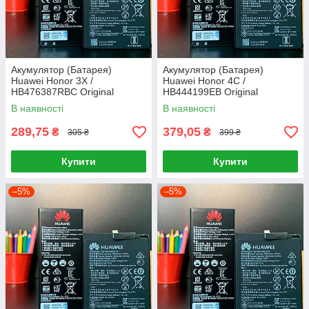
Акумулятор (Батарея)
Акумулятор (Батарея)
Huawei Honor 3X /
Huawei Honor 4C /
HB476387RBC Original
HB444199EB Original
В наявності
В наявності
289,75
379,05
₴
₴
305 ₴
399 ₴
Купити
Купити
–5%
–5%