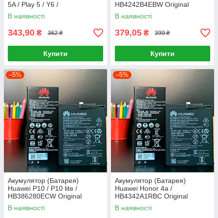
5A / Play 5 / Y6 /
HB4242B4EBW Original
HB4342A1RBC Original
В наявності
В наявності
343,90
379,05
₴
₴
362 ₴
399 ₴
Купити
Купити
–5%
–5%
Акумулятор (Батарея)
Акумулятор (Батарея)
Huawei P10 / P10 lite /
Huawei Honor 4a /
HB386280ECW Original
HB4342A1RBC Original
В наявності
В наявності