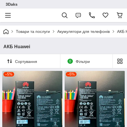
3Daks
Товари та послуги
Акумулятори для телефонів
АКБ 
АКБ Huawei
Сортування
0
Фільтри
–5%
–5%