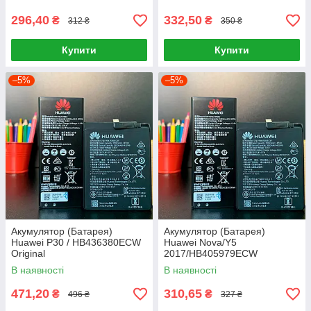
296,40
332,50
₴
₴
312 ₴
350 ₴
Купити
Купити
–5%
–5%
Акумулятор (Батарея)
Акумулятор (Батарея)
Huawei P30 / HB436380ECW
Huawei Nova/Y5
Original
2017/HB405979ECW
В наявності
В наявності
471,20
310,65
₴
₴
496 ₴
327 ₴