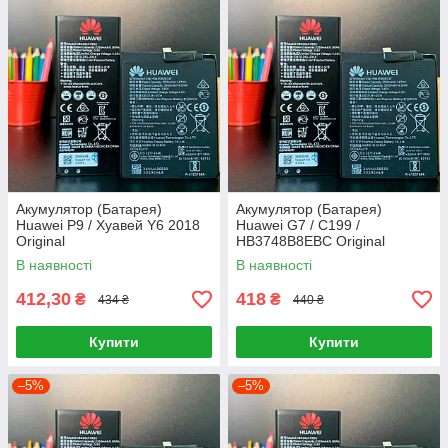
Акумулятор (Батарея)
Акумулятор (Батарея)
Huawei P9 / Хуавей Y6 2018
Huawei G7 / C199 /
Original
HB3748B8EBC Original
В наявності
В наявності
412,30
418
₴
₴
434 ₴
440 ₴
Купити
Купити
–5%
–5%