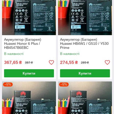
Акумулятор (Батарея)
Акумулятор (Батарея)
Huawei Honor 6 Plus /
Huawei HB4W1 / G510 / Y530
HB4547B6EBC
Prime
В наявності
В наявності
367,65
274,55
₴
₴
387 ₴
289 ₴
Купити
Купити
–5%
–5%