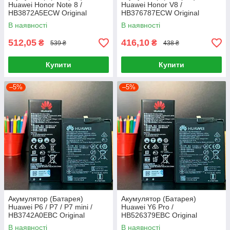
Huawei Honor Note 8 /
Huawei Honor V8 /
HB3872A5ECW Original
HB376787ECW Original
В наявності
В наявності
512,05
416,10
₴
₴
539 ₴
438 ₴
Купити
Купити
–5%
–5%
Акумулятор (Батарея)
Акумулятор (Батарея)
Huawei P6 / P7 / P7 mini /
Huawei Y6 Pro /
HB3742A0EBC Original
HB526379EBC Original
В наявності
В наявності