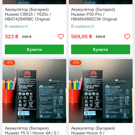
Акумулятор (Батарея)
Акумулятор (Батарея)
Huawei C8816 / Y625c /
Huawei P30 Pro /
HB474284RBC Original
HB486486ECW Original
В наявності
В наявності
323
569,05
₴
₴
340 ₴
599 ₴
Купити
Купити
–5%
–5%
Акумулятор (Батарея)
Акумулятор (Батарея)
Huawei Y5 II / Honor 4A / 5 /
Huawei Honor 6 /