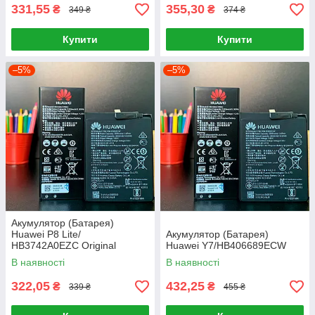
331,55
355,30
₴
₴
349 ₴
374 ₴
Купити
Купити
–5%
–5%
Акумулятор (Батарея)
Huawei P8 Lite/
Акумулятор (Батарея)
HB3742A0EZC Original
Huawei Y7/HB406689ECW
В наявності
В наявності
322,05
432,25
₴
₴
339 ₴
455 ₴