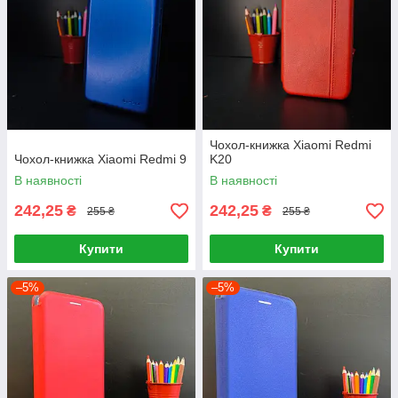
Чохол-книжка Xiaomi Redmi
Чохол-книжка Xiaomi Redmi 9
K20
В наявності
В наявності
242,25
242,25
₴
₴
255 ₴
255 ₴
Купити
Купити
–5%
–5%