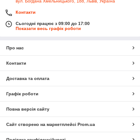
вул. Богдана Хмельницького, 188, Львів, Україна
Вы сможете без опасений размещать телефон экраном вниз
Контакти
Внутри поликарбонатная пластина
Основа на термостойком силиконе
Сьогодні працює з 09:00 до 17:00
Показати весь графік роботи
Защита от мелких частиц микрофиброй
Доступ к порту питания и модулям
Про нас
Клавиши имеют мягкие накладки
Модель легко фиксируется на девайсе
Контакти
Уникальное цветовое оформление
Доставка та оплата
Графік роботи
Повна версія сайту
Сайт створено на маркетплейсі
Prom.ua
Політика конфіденційності