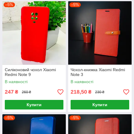
–5%
–5%
Силіконовий чохол Xiaomi
Чохол-книжка Xiaomi Redmi
Redmi Note 9
Note 3
В наявності
В наявності
247
218,50
₴
₴
260 ₴
230 ₴
Купити
Купити
–5%
–5%