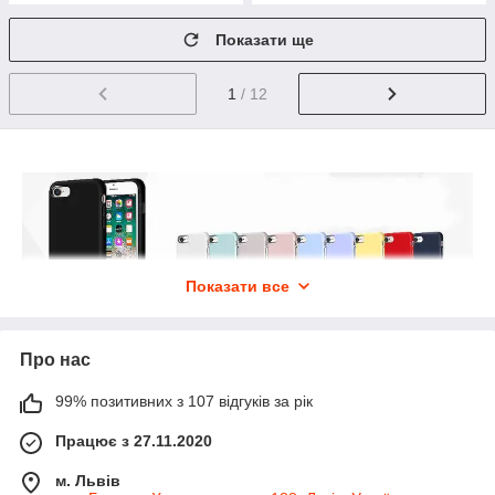
Показати ще
1
/ 12
Показати все
Обеспечивает стопроцентную защиту телефона при
Про нас
активном ежедневном использовании
99% позитивних з 107 відгуків за рік
Silicone Case заботится не только о корпусе, но и о дисплее
смартфона
Працює з 27.11.2020
По всему периметру silicone case имеются специальные
м. Львів
бортики, которые помогают защитить его лицевую поверхность