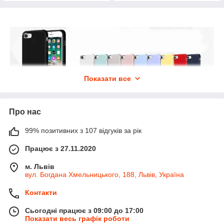
Показати все
Обеспечивает стопроцентную защиту телефона при
Про нас
активном ежедневном использовании
99% позитивних з 107 відгуків за рік
Silicone Case заботится не только о корпусе, но и о дисплее
смартфона
Працює з 27.11.2020
По всему периметру silicone case имеются специальные
м. Львів
бортики, которые помогают защитить его лицевую поверхность
вул. Богдана Хмельницького, 188, Львів, Україна
Вы сможете без опасений размещать телефон экраном вниз
Контакти
Внутри поликарбонатная пластина
Основа на термостойком силиконе
Сьогодні працює з 09:00 до 17:00
Показати весь графік роботи
Защита от мелких частиц микрофиброй