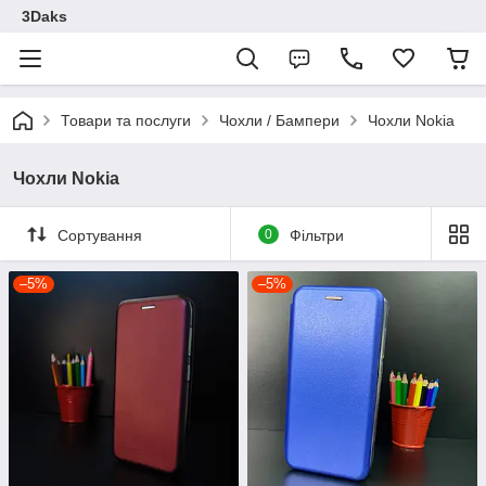
3Daks
Товари та послуги
Чохли / Бампери
Чохли Nokia
Чохли Nokia
Сортування
0
Фільтри
–5%
–5%